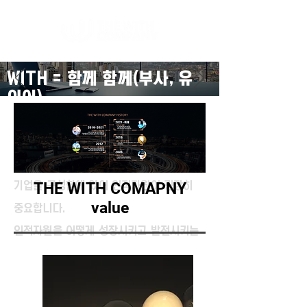
WITH = 함께 함께(부사, 유
의어)
[​한꺼번에 같이, 서로 더불
어, 아울러, 같이, 서로]
​기업을 구성함에 있어 인적자원이 굉장히
THE WITH COMAPNY
value
중요합니다.
인적자원을 어떻게 성장시키고 발전시키는
지 또한 어떻게
질적 향상을 이루어 낼 수 있을지 고민이 많
습니다.