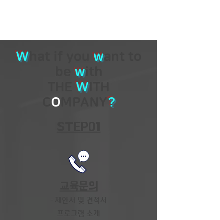
W
hat if you
w
ant to
be
w
ith
THE
W
ITH
C
O
MPANY
?
STEP01
교육문의
- 제안서 및 견적서
​프로그램 소개