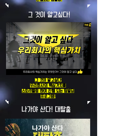
그 것이 알고싶다!
그 것이 알고싶다
​우리회사의 핵심가치를
스토리텔링 하여 진행 되는 팀빌딩
​프로그램!
나가야 산다! 대탈출